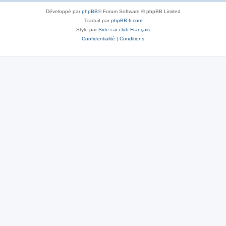
Développé par
phpBB
® Forum Software © phpBB Limited
Traduit par
phpBB-fr.com
Style par
Side-car club Français
Confidentialité
|
Conditions