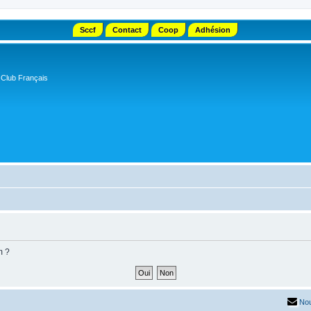
Sccf
Contact
Coop
Adhésion
 Club Français
m ?
Nou