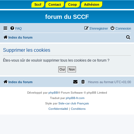
Sccf
Contact
Coop
Adhésion
forum du SCCF
FAQ
S’enregistrer
Connexion
R
Index du forum
e
Supprimer les cookies
c
h
Êtes-vous sûr de vouloir supprimer tous les cookies de ce forum ?
e
r
c
Index du forum
Heures au format
UTC+01:00
h
Développé par
phpBB
® Forum Software © phpBB Limited
e
Traduit par
phpBB-fr.com
r
Style par
Side-car club Français
Confidentialité
|
Conditions