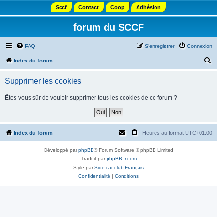
Sccf
Contact
Coop
Adhésion
forum du SCCF
FAQ
S’enregistrer
Connexion
R
Index du forum
e
Supprimer les cookies
c
h
Êtes-vous sûr de vouloir supprimer tous les cookies de ce forum ?
e
r
c
Index du forum
Heures au format
UTC+01:00
h
Développé par
phpBB
® Forum Software © phpBB Limited
e
Traduit par
phpBB-fr.com
r
Style par
Side-car club Français
Confidentialité
|
Conditions