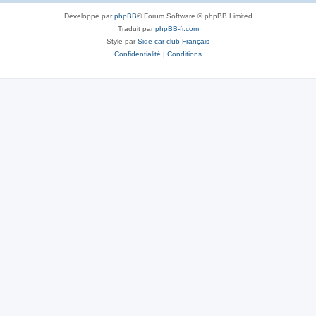
Développé par
phpBB
® Forum Software © phpBB Limited
Traduit par
phpBB-fr.com
Style par
Side-car club Français
Confidentialité
|
Conditions