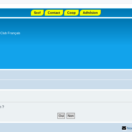
Sccf
Contact
Coop
Adhésion
 Club Français
m ?
Nou