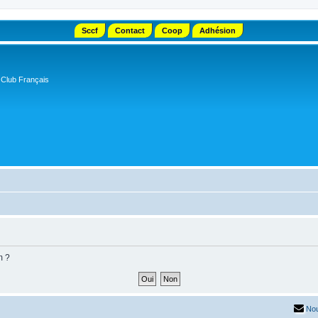
Sccf
Contact
Coop
Adhésion
 Club Français
m ?
Nou