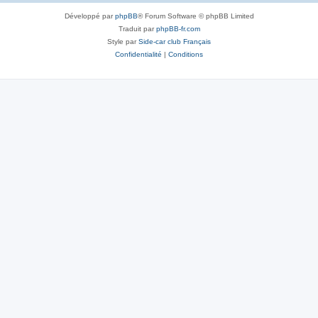
Développé par
phpBB
® Forum Software © phpBB Limited
Traduit par
phpBB-fr.com
Style par
Side-car club Français
Confidentialité
|
Conditions