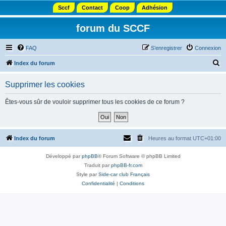
Sccf
Contact
Coop
Adhésion
forum du SCCF
FAQ
S’enregistrer
Connexion
R
Index du forum
e
Supprimer les cookies
c
h
Êtes-vous sûr de vouloir supprimer tous les cookies de ce forum ?
e
r
c
Index du forum
Heures au format
UTC+01:00
h
Développé par
phpBB
® Forum Software © phpBB Limited
e
Traduit par
phpBB-fr.com
r
Style par
Side-car club Français
Confidentialité
|
Conditions