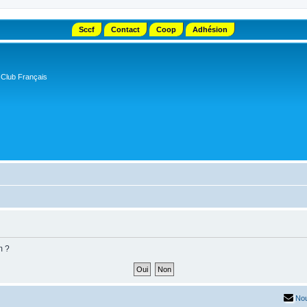
Sccf
Contact
Coop
Adhésion
 Club Français
m ?
Nou