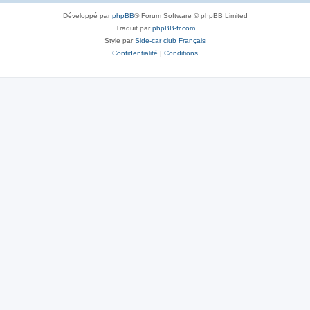
Développé par
phpBB
® Forum Software © phpBB Limited
Traduit par
phpBB-fr.com
Style par
Side-car club Français
Confidentialité
|
Conditions