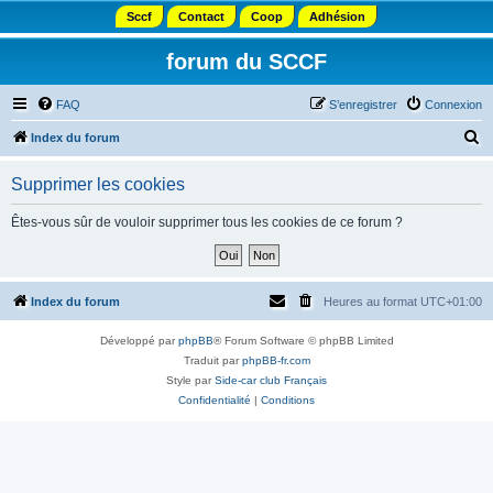
Sccf
Contact
Coop
Adhésion
forum du SCCF
FAQ
S’enregistrer
Connexion
R
Index du forum
e
Supprimer les cookies
c
h
Êtes-vous sûr de vouloir supprimer tous les cookies de ce forum ?
e
r
c
Index du forum
Heures au format
UTC+01:00
h
Développé par
phpBB
® Forum Software © phpBB Limited
e
Traduit par
phpBB-fr.com
r
Style par
Side-car club Français
Confidentialité
|
Conditions