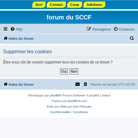
Sccf
Contact
Coop
Adhésion
forum du SCCF
FAQ
S’enregistrer
Connexion
R
Index du forum
e
Supprimer les cookies
c
h
Êtes-vous sûr de vouloir supprimer tous les cookies de ce forum ?
e
r
c
Index du forum
Heures au format
UTC+01:00
h
Développé par
phpBB
® Forum Software © phpBB Limited
e
Traduit par
phpBB-fr.com
r
Style par
Side-car club Français
Confidentialité
|
Conditions