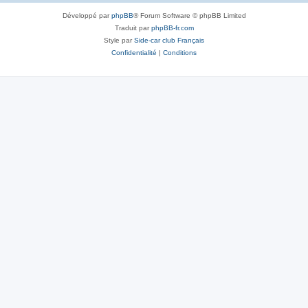
Développé par
phpBB
® Forum Software © phpBB Limited
Traduit par
phpBB-fr.com
Style par
Side-car club Français
Confidentialité
|
Conditions