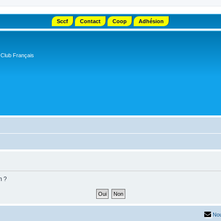
Sccf
Contact
Coop
Adhésion
 Club Français
m ?
Nou