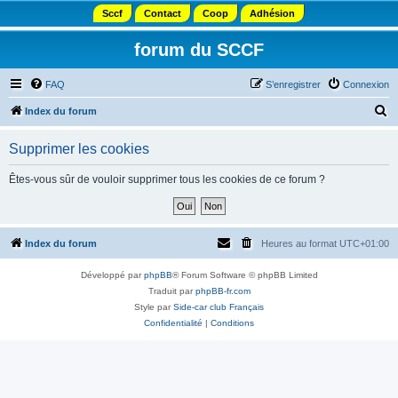
Sccf
Contact
Coop
Adhésion
forum du SCCF
FAQ
S’enregistrer
Connexion
R
Index du forum
e
Supprimer les cookies
c
h
Êtes-vous sûr de vouloir supprimer tous les cookies de ce forum ?
e
r
c
Index du forum
Heures au format
UTC+01:00
h
Développé par
phpBB
® Forum Software © phpBB Limited
e
Traduit par
phpBB-fr.com
r
Style par
Side-car club Français
Confidentialité
|
Conditions