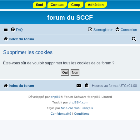
Sccf
Contact
Coop
Adhésion
forum du SCCF
FAQ
S’enregistrer
Connexion
R
Index du forum
e
Supprimer les cookies
c
h
Êtes-vous sûr de vouloir supprimer tous les cookies de ce forum ?
e
r
c
Index du forum
Heures au format
UTC+01:00
h
Développé par
phpBB
® Forum Software © phpBB Limited
e
Traduit par
phpBB-fr.com
r
Style par
Side-car club Français
Confidentialité
|
Conditions