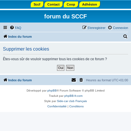
Sccf
Contact
Coop
Adhésion
forum du SCCF
FAQ
S’enregistrer
Connexion
R
Index du forum
e
Supprimer les cookies
c
h
Êtes-vous sûr de vouloir supprimer tous les cookies de ce forum ?
e
r
c
Index du forum
Heures au format
UTC+01:00
h
Développé par
phpBB
® Forum Software © phpBB Limited
e
Traduit par
phpBB-fr.com
r
Style par
Side-car club Français
Confidentialité
|
Conditions