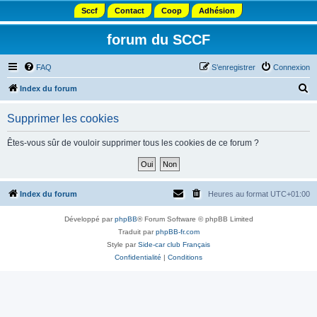
Sccf
Contact
Coop
Adhésion
forum du SCCF
FAQ
S’enregistrer
Connexion
R
Index du forum
e
Supprimer les cookies
c
h
Êtes-vous sûr de vouloir supprimer tous les cookies de ce forum ?
e
r
c
Index du forum
Heures au format
UTC+01:00
h
Développé par
phpBB
® Forum Software © phpBB Limited
e
Traduit par
phpBB-fr.com
r
Style par
Side-car club Français
Confidentialité
|
Conditions