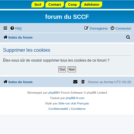
Sccf
Contact
Coop
Adhésion
forum du SCCF
FAQ
S’enregistrer
Connexion
R
Index du forum
e
Supprimer les cookies
c
h
Êtes-vous sûr de vouloir supprimer tous les cookies de ce forum ?
e
r
c
Index du forum
Heures au format
UTC+01:00
h
Développé par
phpBB
® Forum Software © phpBB Limited
e
Traduit par
phpBB-fr.com
r
Style par
Side-car club Français
Confidentialité
|
Conditions