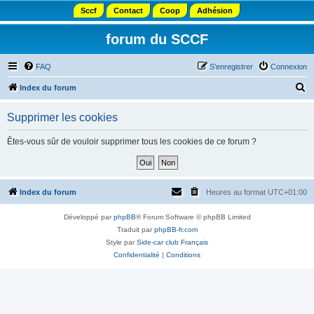
Sccf
Contact
Coop
Adhésion
forum du SCCF
FAQ
S’enregistrer
Connexion
R
Index du forum
e
Supprimer les cookies
c
h
Êtes-vous sûr de vouloir supprimer tous les cookies de ce forum ?
e
r
c
Index du forum
Heures au format
UTC+01:00
h
Développé par
phpBB
® Forum Software © phpBB Limited
e
Traduit par
phpBB-fr.com
r
Style par
Side-car club Français
Confidentialité
|
Conditions