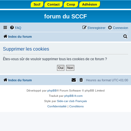
Sccf
Contact
Coop
Adhésion
forum du SCCF
FAQ
S’enregistrer
Connexion
R
Index du forum
e
Supprimer les cookies
c
h
Êtes-vous sûr de vouloir supprimer tous les cookies de ce forum ?
e
r
c
Index du forum
Heures au format
UTC+01:00
h
Développé par
phpBB
® Forum Software © phpBB Limited
e
Traduit par
phpBB-fr.com
r
Style par
Side-car club Français
Confidentialité
|
Conditions