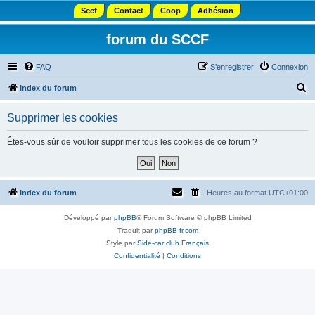
Sccf
Contact
Coop
Adhésion
forum du SCCF
FAQ
S’enregistrer
Connexion
R
Index du forum
e
Supprimer les cookies
c
h
Êtes-vous sûr de vouloir supprimer tous les cookies de ce forum ?
e
r
c
Index du forum
Heures au format
UTC+01:00
h
Développé par
phpBB
® Forum Software © phpBB Limited
e
Traduit par
phpBB-fr.com
r
Style par
Side-car club Français
Confidentialité
|
Conditions