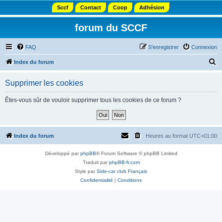
Sccf
Contact
Coop
Adhésion
forum du SCCF
FAQ
S’enregistrer
Connexion
R
Index du forum
e
Supprimer les cookies
c
h
Êtes-vous sûr de vouloir supprimer tous les cookies de ce forum ?
e
r
c
Index du forum
Heures au format
UTC+01:00
h
Développé par
phpBB
® Forum Software © phpBB Limited
e
Traduit par
phpBB-fr.com
r
Style par
Side-car club Français
Confidentialité
|
Conditions