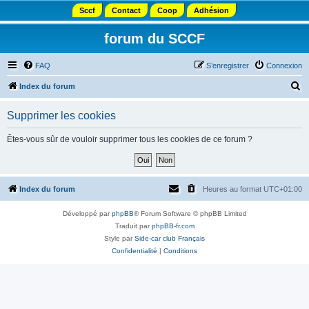
Sccf
Contact
Coop
Adhésion
forum du SCCF
FAQ
S’enregistrer
Connexion
R
Index du forum
e
Supprimer les cookies
c
h
Êtes-vous sûr de vouloir supprimer tous les cookies de ce forum ?
e
r
c
Index du forum
Heures au format
UTC+01:00
h
Développé par
phpBB
® Forum Software © phpBB Limited
e
Traduit par
phpBB-fr.com
r
Style par
Side-car club Français
Confidentialité
|
Conditions