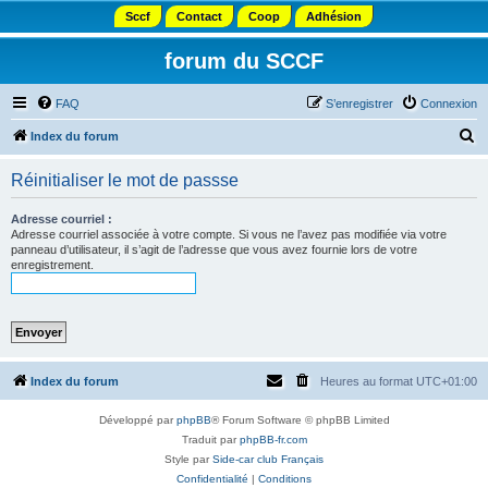
Sccf
Contact
Coop
Adhésion
forum du SCCF
FAQ
S’enregistrer
Connexion
R
Index du forum
e
Réinitialiser le mot de passse
c
h
Adresse courriel :
Adresse courriel associée à votre compte. Si vous ne l’avez pas modifiée via votre
e
panneau d’utilisateur, il s’agit de l’adresse que vous avez fournie lors de votre
enregistrement.
r
c
h
e
r
Index du forum
Heures au format
UTC+01:00
Développé par
phpBB
® Forum Software © phpBB Limited
Traduit par
phpBB-fr.com
Style par
Side-car club Français
Confidentialité
|
Conditions