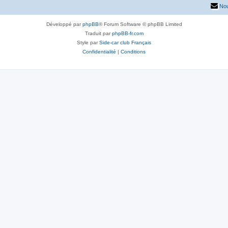
Nou
Développé par
phpBB
® Forum Software © phpBB Limited
Traduit par
phpBB-fr.com
Style par
Side-car club Français
Confidentialité
|
Conditions