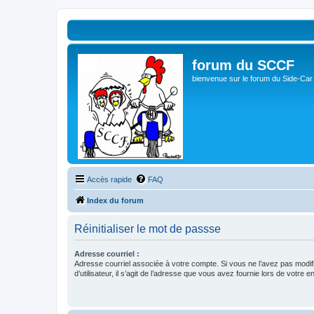
forum du SCCF
bienvenue sur le forum du Side-Car
Accès rapide
FAQ
Index du forum
Réinitialiser le mot de passse
Adresse courriel :
Adresse courriel associée à votre compte. Si vous ne l’avez pas modif
d’utilisateur, il s’agit de l’adresse que vous avez fournie lors de votre 