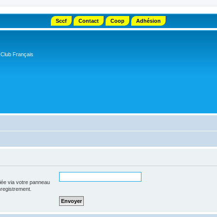
Sccf
Contact
Coop
Adhésion
 Club Français
iée via votre panneau
enregistrement.