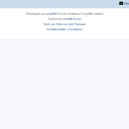
Nou
Développé par
phpBB
® Forum Software © phpBB Limited
Traduit par
phpBB-fr.com
Style par
Side-car club Français
Confidentialité
|
Conditions