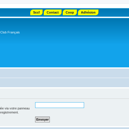
Sccf
Contact
Coop
Adhésion
 Club Français
iée via votre panneau
enregistrement.