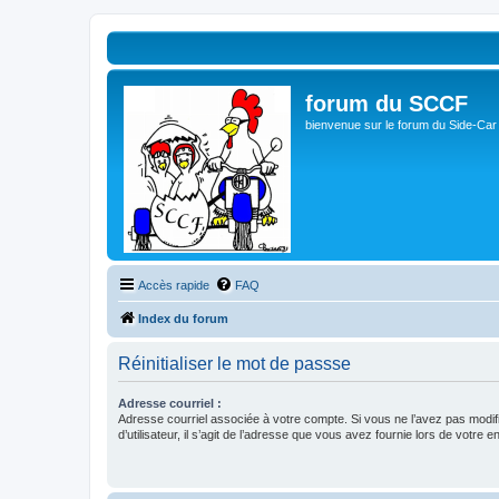
forum du SCCF
bienvenue sur le forum du Side-Car
Accès rapide
FAQ
Index du forum
Réinitialiser le mot de passse
Adresse courriel :
Adresse courriel associée à votre compte. Si vous ne l’avez pas modif
d’utilisateur, il s’agit de l’adresse que vous avez fournie lors de votre 