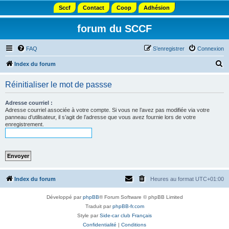
Sccf
Contact
Coop
Adhésion
forum du SCCF
FAQ
S’enregistrer
Connexion
R
Index du forum
e
Réinitialiser le mot de passse
c
h
Adresse courriel :
Adresse courriel associée à votre compte. Si vous ne l’avez pas modifiée via votre
e
panneau d’utilisateur, il s’agit de l’adresse que vous avez fournie lors de votre
enregistrement.
r
c
h
e
r
Index du forum
Heures au format
UTC+01:00
Développé par
phpBB
® Forum Software © phpBB Limited
Traduit par
phpBB-fr.com
Style par
Side-car club Français
Confidentialité
|
Conditions