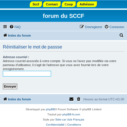
Sccf
Contact
Coop
Adhésion
forum du SCCF
FAQ
S’enregistrer
Connexion
R
Index du forum
e
Réinitialiser le mot de passse
c
h
Adresse courriel :
Adresse courriel associée à votre compte. Si vous ne l’avez pas modifiée via votre
e
panneau d’utilisateur, il s’agit de l’adresse que vous avez fournie lors de votre
enregistrement.
r
c
h
e
r
Index du forum
Heures au format
UTC+01:00
Développé par
phpBB
® Forum Software © phpBB Limited
Traduit par
phpBB-fr.com
Style par
Side-car club Français
Confidentialité
|
Conditions