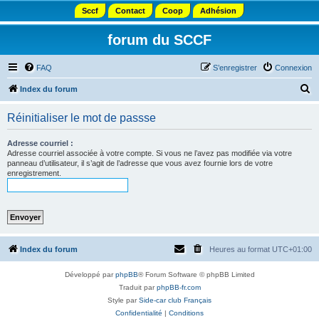
Sccf
Contact
Coop
Adhésion
forum du SCCF
FAQ
S’enregistrer
Connexion
R
Index du forum
e
Réinitialiser le mot de passse
c
h
Adresse courriel :
Adresse courriel associée à votre compte. Si vous ne l’avez pas modifiée via votre
e
panneau d’utilisateur, il s’agit de l’adresse que vous avez fournie lors de votre
enregistrement.
r
c
h
e
r
Index du forum
Heures au format
UTC+01:00
Développé par
phpBB
® Forum Software © phpBB Limited
Traduit par
phpBB-fr.com
Style par
Side-car club Français
Confidentialité
|
Conditions