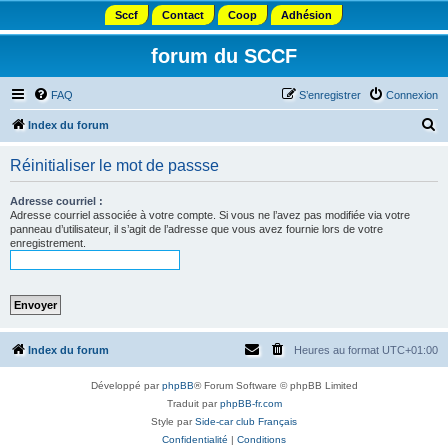
Sccf
Contact
Coop
Adhésion
forum du SCCF
FAQ
S’enregistrer
Connexion
R
Index du forum
e
Réinitialiser le mot de passse
c
h
Adresse courriel :
Adresse courriel associée à votre compte. Si vous ne l’avez pas modifiée via votre
e
panneau d’utilisateur, il s’agit de l’adresse que vous avez fournie lors de votre
enregistrement.
r
c
h
e
r
Index du forum
Heures au format
UTC+01:00
Développé par
phpBB
® Forum Software © phpBB Limited
Traduit par
phpBB-fr.com
Style par
Side-car club Français
Confidentialité
|
Conditions