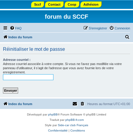
Sccf
Contact
Coop
Adhésion
forum du SCCF
FAQ
S’enregistrer
Connexion
R
Index du forum
e
Réinitialiser le mot de passse
c
h
Adresse courriel :
Adresse courriel associée à votre compte. Si vous ne l’avez pas modifiée via votre
e
panneau d’utilisateur, il s’agit de l’adresse que vous avez fournie lors de votre
enregistrement.
r
c
h
e
r
Index du forum
Heures au format
UTC+01:00
Développé par
phpBB
® Forum Software © phpBB Limited
Traduit par
phpBB-fr.com
Style par
Side-car club Français
Confidentialité
|
Conditions