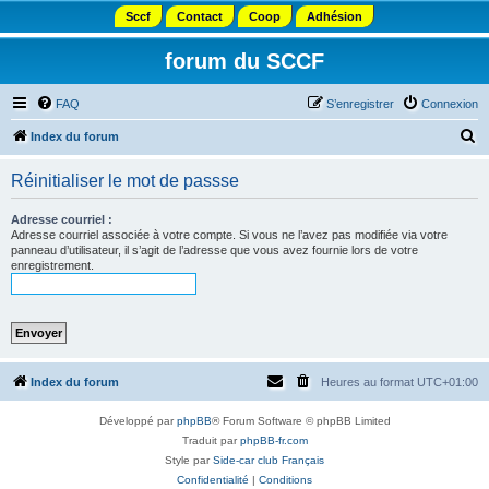
Sccf
Contact
Coop
Adhésion
forum du SCCF
FAQ
S’enregistrer
Connexion
R
Index du forum
e
Réinitialiser le mot de passse
c
h
Adresse courriel :
Adresse courriel associée à votre compte. Si vous ne l’avez pas modifiée via votre
e
panneau d’utilisateur, il s’agit de l’adresse que vous avez fournie lors de votre
enregistrement.
r
c
h
e
r
Index du forum
Heures au format
UTC+01:00
Développé par
phpBB
® Forum Software © phpBB Limited
Traduit par
phpBB-fr.com
Style par
Side-car club Français
Confidentialité
|
Conditions