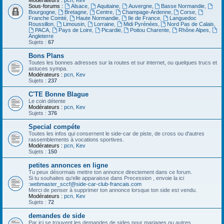
Modérateurs :
pcn
,
Kev
Sous-forums :
Alsace
,
Aquitaine
,
Auvergne
,
Basse Normandie
,
Bourgogne
,
Bretagne
,
Centre
,
Champage-Ardenne
,
Corse
,
Franche Comté
,
Haute Normandie
,
Ile de France
,
Languedoc
Roussillon
,
Limousin
,
Lorraine
,
Midi Pyrénées
,
Nord Pas de Calais
,
PACA
,
Pays de Loire
,
Picardie
,
Poitou Charente
,
Rhône Alpes
,
Angleterre
Sujets :
67
Bons Plans
Toutes les bonnes adresses sur la routes et sur internet, ou quelques trucs et
astuces sympa.
Modérateurs :
pcn
,
Kev
Sujets :
237
C'TE Bonne Blague
Le coin détente
Modérateurs :
pcn
,
Kev
Sujets :
376
Special compéte
Toutes les infos qui consernent le side-car de piste, de cross ou d'autres
rassemblements à vocations sportives.
Modérateurs :
pcn
,
Kev
Sujets :
150
petites annonces en ligne
Tu peux désormais mettre ton annonce directement dans ce forum.
Si tu souhaites qu'elle apparaisse dans Precession , envoie la ici
:
webmaster_sccf@side-car-club-francais.com
Merci de penser à supprimer ton annonce lorsque ton side est vendu.
Modérateurs :
pcn
,
Kev
Sujets :
72
demandes de side
Par ici se trouvent les demandes de sides pour mariages ou autres