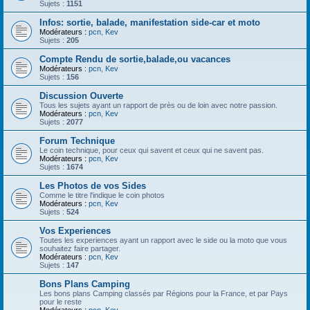
Sujets :
1151
Infos: sortie, balade, manifestation side-car et moto
Modérateurs :
pcn
,
Kev
Sujets :
205
Compte Rendu de sortie,balade,ou vacances
Modérateurs :
pcn
,
Kev
Sujets :
156
Discussion Ouverte
Tous les sujets ayant un rapport de près ou de loin avec notre passion.
Modérateurs :
pcn
,
Kev
Sujets :
2077
Forum Technique
Le coin technique, pour ceux qui savent et ceux qui ne savent pas.
Modérateurs :
pcn
,
Kev
Sujets :
1674
Les Photos de vos Sides
Comme le titre l'indique le coin photos
Modérateurs :
pcn
,
Kev
Sujets :
524
Vos Experiences
Toutes les experiences ayant un rapport avec le side ou la moto que vous
souhaitez faire partager.
Modérateurs :
pcn
,
Kev
Sujets :
147
Bons Plans Camping
Les bons plans Camping classés par Régions pour la France, et par Pays
pour le reste