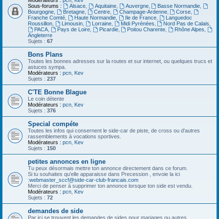
Modérateurs :
pcn
,
Kev
Sous-forums :
Alsace
,
Aquitaine
,
Auvergne
,
Basse Normandie
,
Bourgogne
,
Bretagne
,
Centre
,
Champage-Ardenne
,
Corse
,
Franche Comté
,
Haute Normandie
,
Ile de France
,
Languedoc
Roussillon
,
Limousin
,
Lorraine
,
Midi Pyrénées
,
Nord Pas de Calais
,
PACA
,
Pays de Loire
,
Picardie
,
Poitou Charente
,
Rhône Alpes
,
Angleterre
Sujets :
67
Bons Plans
Toutes les bonnes adresses sur la routes et sur internet, ou quelques trucs et
astuces sympa.
Modérateurs :
pcn
,
Kev
Sujets :
237
C'TE Bonne Blague
Le coin détente
Modérateurs :
pcn
,
Kev
Sujets :
376
Special compéte
Toutes les infos qui consernent le side-car de piste, de cross ou d'autres
rassemblements à vocations sportives.
Modérateurs :
pcn
,
Kev
Sujets :
150
petites annonces en ligne
Tu peux désormais mettre ton annonce directement dans ce forum.
Si tu souhaites qu'elle apparaisse dans Precession , envoie la ici
:
webmaster_sccf@side-car-club-francais.com
Merci de penser à supprimer ton annonce lorsque ton side est vendu.
Modérateurs :
pcn
,
Kev
Sujets :
72
demandes de side
Par ici se trouvent les demandes de sides pour mariages ou autres