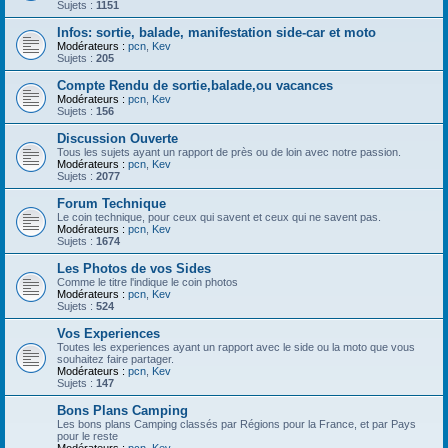
Sujets :
1151
Infos: sortie, balade, manifestation side-car et moto
Modérateurs :
pcn
,
Kev
Sujets :
205
Compte Rendu de sortie,balade,ou vacances
Modérateurs :
pcn
,
Kev
Sujets :
156
Discussion Ouverte
Tous les sujets ayant un rapport de près ou de loin avec notre passion.
Modérateurs :
pcn
,
Kev
Sujets :
2077
Forum Technique
Le coin technique, pour ceux qui savent et ceux qui ne savent pas.
Modérateurs :
pcn
,
Kev
Sujets :
1674
Les Photos de vos Sides
Comme le titre l'indique le coin photos
Modérateurs :
pcn
,
Kev
Sujets :
524
Vos Experiences
Toutes les experiences ayant un rapport avec le side ou la moto que vous
souhaitez faire partager.
Modérateurs :
pcn
,
Kev
Sujets :
147
Bons Plans Camping
Les bons plans Camping classés par Régions pour la France, et par Pays
pour le reste