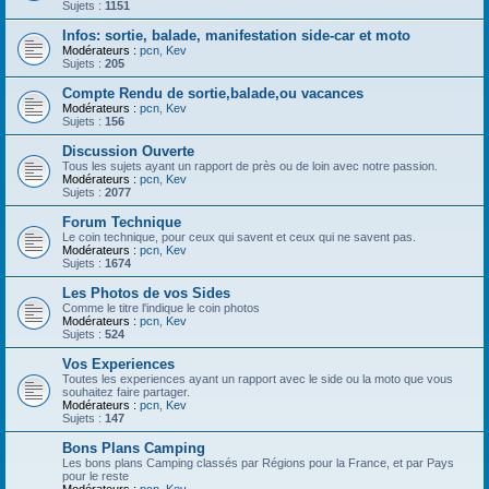
Sujets :
1151
Infos: sortie, balade, manifestation side-car et moto
Modérateurs :
pcn
,
Kev
Sujets :
205
Compte Rendu de sortie,balade,ou vacances
Modérateurs :
pcn
,
Kev
Sujets :
156
Discussion Ouverte
Tous les sujets ayant un rapport de près ou de loin avec notre passion.
Modérateurs :
pcn
,
Kev
Sujets :
2077
Forum Technique
Le coin technique, pour ceux qui savent et ceux qui ne savent pas.
Modérateurs :
pcn
,
Kev
Sujets :
1674
Les Photos de vos Sides
Comme le titre l'indique le coin photos
Modérateurs :
pcn
,
Kev
Sujets :
524
Vos Experiences
Toutes les experiences ayant un rapport avec le side ou la moto que vous
souhaitez faire partager.
Modérateurs :
pcn
,
Kev
Sujets :
147
Bons Plans Camping
Les bons plans Camping classés par Régions pour la France, et par Pays
pour le reste