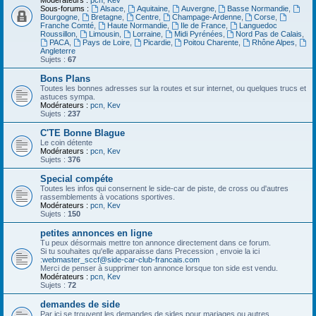
Modérateurs :
pcn
,
Kev
Sous-forums :
Alsace
,
Aquitaine
,
Auvergne
,
Basse Normandie
,
Bourgogne
,
Bretagne
,
Centre
,
Champage-Ardenne
,
Corse
,
Franche Comté
,
Haute Normandie
,
Ile de France
,
Languedoc
Roussillon
,
Limousin
,
Lorraine
,
Midi Pyrénées
,
Nord Pas de Calais
,
PACA
,
Pays de Loire
,
Picardie
,
Poitou Charente
,
Rhône Alpes
,
Angleterre
Sujets :
67
Bons Plans
Toutes les bonnes adresses sur la routes et sur internet, ou quelques trucs et
astuces sympa.
Modérateurs :
pcn
,
Kev
Sujets :
237
C'TE Bonne Blague
Le coin détente
Modérateurs :
pcn
,
Kev
Sujets :
376
Special compéte
Toutes les infos qui consernent le side-car de piste, de cross ou d'autres
rassemblements à vocations sportives.
Modérateurs :
pcn
,
Kev
Sujets :
150
petites annonces en ligne
Tu peux désormais mettre ton annonce directement dans ce forum.
Si tu souhaites qu'elle apparaisse dans Precession , envoie la ici
:
webmaster_sccf@side-car-club-francais.com
Merci de penser à supprimer ton annonce lorsque ton side est vendu.
Modérateurs :
pcn
,
Kev
Sujets :
72
demandes de side
Par ici se trouvent les demandes de sides pour mariages ou autres