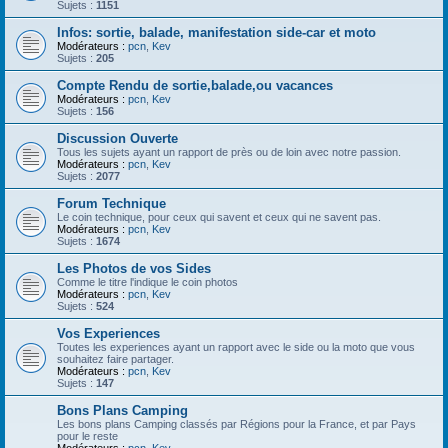
Sujets :
1151
Infos: sortie, balade, manifestation side-car et moto
Modérateurs :
pcn
,
Kev
Sujets :
205
Compte Rendu de sortie,balade,ou vacances
Modérateurs :
pcn
,
Kev
Sujets :
156
Discussion Ouverte
Tous les sujets ayant un rapport de près ou de loin avec notre passion.
Modérateurs :
pcn
,
Kev
Sujets :
2077
Forum Technique
Le coin technique, pour ceux qui savent et ceux qui ne savent pas.
Modérateurs :
pcn
,
Kev
Sujets :
1674
Les Photos de vos Sides
Comme le titre l'indique le coin photos
Modérateurs :
pcn
,
Kev
Sujets :
524
Vos Experiences
Toutes les experiences ayant un rapport avec le side ou la moto que vous
souhaitez faire partager.
Modérateurs :
pcn
,
Kev
Sujets :
147
Bons Plans Camping
Les bons plans Camping classés par Régions pour la France, et par Pays
pour le reste