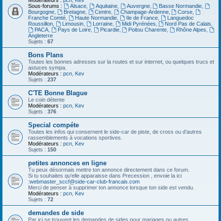
Modérateurs :
pcn
,
Kev
Sous-forums :
Alsace
,
Aquitaine
,
Auvergne
,
Basse Normandie
,
Bourgogne
,
Bretagne
,
Centre
,
Champage-Ardenne
,
Corse
,
Franche Comté
,
Haute Normandie
,
Ile de France
,
Languedoc
Roussillon
,
Limousin
,
Lorraine
,
Midi Pyrénées
,
Nord Pas de Calais
,
PACA
,
Pays de Loire
,
Picardie
,
Poitou Charente
,
Rhône Alpes
,
Angleterre
Sujets :
67
Bons Plans
Toutes les bonnes adresses sur la routes et sur internet, ou quelques trucs et
astuces sympa.
Modérateurs :
pcn
,
Kev
Sujets :
237
C'TE Bonne Blague
Le coin détente
Modérateurs :
pcn
,
Kev
Sujets :
376
Special compéte
Toutes les infos qui consernent le side-car de piste, de cross ou d'autres
rassemblements à vocations sportives.
Modérateurs :
pcn
,
Kev
Sujets :
150
petites annonces en ligne
Tu peux désormais mettre ton annonce directement dans ce forum.
Si tu souhaites qu'elle apparaisse dans Precession , envoie la ici
:
webmaster_sccf@side-car-club-francais.com
Merci de penser à supprimer ton annonce lorsque ton side est vendu.
Modérateurs :
pcn
,
Kev
Sujets :
72
demandes de side
Par ici se trouvent les demandes de sides pour mariages ou autres