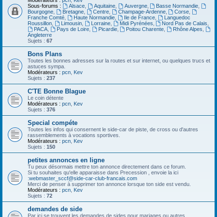
Modérateurs :
pcn
,
Kev
Sous-forums :
Alsace
,
Aquitaine
,
Auvergne
,
Basse Normandie
,
Bourgogne
,
Bretagne
,
Centre
,
Champage-Ardenne
,
Corse
,
Franche Comté
,
Haute Normandie
,
Ile de France
,
Languedoc
Roussillon
,
Limousin
,
Lorraine
,
Midi Pyrénées
,
Nord Pas de Calais
,
PACA
,
Pays de Loire
,
Picardie
,
Poitou Charente
,
Rhône Alpes
,
Angleterre
Sujets :
67
Bons Plans
Toutes les bonnes adresses sur la routes et sur internet, ou quelques trucs et
astuces sympa.
Modérateurs :
pcn
,
Kev
Sujets :
237
C'TE Bonne Blague
Le coin détente
Modérateurs :
pcn
,
Kev
Sujets :
376
Special compéte
Toutes les infos qui consernent le side-car de piste, de cross ou d'autres
rassemblements à vocations sportives.
Modérateurs :
pcn
,
Kev
Sujets :
150
petites annonces en ligne
Tu peux désormais mettre ton annonce directement dans ce forum.
Si tu souhaites qu'elle apparaisse dans Precession , envoie la ici
:
webmaster_sccf@side-car-club-francais.com
Merci de penser à supprimer ton annonce lorsque ton side est vendu.
Modérateurs :
pcn
,
Kev
Sujets :
72
demandes de side
Par ici se trouvent les demandes de sides pour mariages ou autres