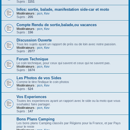
Sujets :
1151
Infos: sortie, balade, manifestation side-car et moto
Modérateurs :
pcn
,
Kev
Sujets :
205
Compte Rendu de sortie,balade,ou vacances
Modérateurs :
pcn
,
Kev
Sujets :
156
Discussion Ouverte
Tous les sujets ayant un rapport de près ou de loin avec notre passion.
Modérateurs :
pcn
,
Kev
Sujets :
2077
Forum Technique
Le coin technique, pour ceux qui savent et ceux qui ne savent pas.
Modérateurs :
pcn
,
Kev
Sujets :
1674
Les Photos de vos Sides
Comme le titre l'indique le coin photos
Modérateurs :
pcn
,
Kev
Sujets :
524
Vos Experiences
Toutes les experiences ayant un rapport avec le side ou la moto que vous
souhaitez faire partager.
Modérateurs :
pcn
,
Kev
Sujets :
147
Bons Plans Camping
Les bons plans Camping classés par Régions pour la France, et par Pays
pour le reste