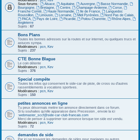
Modérateurs :
pcn
,
Kev
Sous-forums :
Alsace
,
Aquitaine
,
Auvergne
,
Basse Normandie
,
Bourgogne
,
Bretagne
,
Centre
,
Champage-Ardenne
,
Corse
,
Franche Comté
,
Haute Normandie
,
Ile de France
,
Languedoc
Roussillon
,
Limousin
,
Lorraine
,
Midi Pyrénées
,
Nord Pas de Calais
,
PACA
,
Pays de Loire
,
Picardie
,
Poitou Charente
,
Rhône Alpes
,
Angleterre
Sujets :
67
Bons Plans
Toutes les bonnes adresses sur la routes et sur internet, ou quelques trucs et
astuces sympa.
Modérateurs :
pcn
,
Kev
Sujets :
237
C'TE Bonne Blague
Le coin détente
Modérateurs :
pcn
,
Kev
Sujets :
376
Special compéte
Toutes les infos qui consernent le side-car de piste, de cross ou d'autres
rassemblements à vocations sportives.
Modérateurs :
pcn
,
Kev
Sujets :
150
petites annonces en ligne
Tu peux désormais mettre ton annonce directement dans ce forum.
Si tu souhaites qu'elle apparaisse dans Precession , envoie la ici
:
webmaster_sccf@side-car-club-francais.com
Merci de penser à supprimer ton annonce lorsque ton side est vendu.
Modérateurs :
pcn
,
Kev
Sujets :
72
demandes de side
Par ici se trouvent les demandes de sides pour mariages ou autres