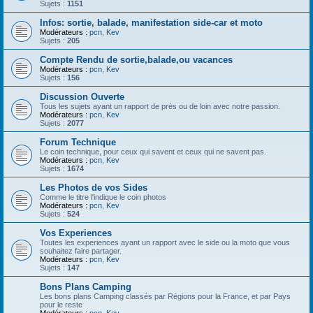
Sujets :
1151
Infos: sortie, balade, manifestation side-car et moto
Modérateurs :
pcn
,
Kev
Sujets :
205
Compte Rendu de sortie,balade,ou vacances
Modérateurs :
pcn
,
Kev
Sujets :
156
Discussion Ouverte
Tous les sujets ayant un rapport de près ou de loin avec notre passion.
Modérateurs :
pcn
,
Kev
Sujets :
2077
Forum Technique
Le coin technique, pour ceux qui savent et ceux qui ne savent pas.
Modérateurs :
pcn
,
Kev
Sujets :
1674
Les Photos de vos Sides
Comme le titre l'indique le coin photos
Modérateurs :
pcn
,
Kev
Sujets :
524
Vos Experiences
Toutes les experiences ayant un rapport avec le side ou la moto que vous
souhaitez faire partager.
Modérateurs :
pcn
,
Kev
Sujets :
147
Bons Plans Camping
Les bons plans Camping classés par Régions pour la France, et par Pays
pour le reste