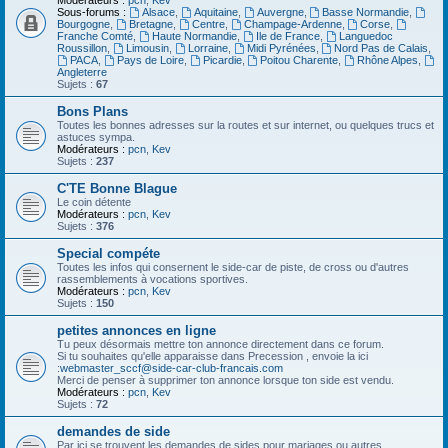
Modérateurs :
pcn
,
Kev
Sous-forums :
Alsace
,
Aquitaine
,
Auvergne
,
Basse Normandie
,
Bourgogne
,
Bretagne
,
Centre
,
Champage-Ardenne
,
Corse
,
Franche Comté
,
Haute Normandie
,
Ile de France
,
Languedoc
Roussillon
,
Limousin
,
Lorraine
,
Midi Pyrénées
,
Nord Pas de Calais
,
PACA
,
Pays de Loire
,
Picardie
,
Poitou Charente
,
Rhône Alpes
,
Angleterre
Sujets :
67
Bons Plans
Toutes les bonnes adresses sur la routes et sur internet, ou quelques trucs et
astuces sympa.
Modérateurs :
pcn
,
Kev
Sujets :
237
C'TE Bonne Blague
Le coin détente
Modérateurs :
pcn
,
Kev
Sujets :
376
Special compéte
Toutes les infos qui consernent le side-car de piste, de cross ou d'autres
rassemblements à vocations sportives.
Modérateurs :
pcn
,
Kev
Sujets :
150
petites annonces en ligne
Tu peux désormais mettre ton annonce directement dans ce forum.
Si tu souhaites qu'elle apparaisse dans Precession , envoie la ici
:
webmaster_sccf@side-car-club-francais.com
Merci de penser à supprimer ton annonce lorsque ton side est vendu.
Modérateurs :
pcn
,
Kev
Sujets :
72
demandes de side
Par ici se trouvent les demandes de sides pour mariages ou autres