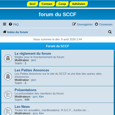
Sccf
Contact
Coop
Adhésion
forum du SCCF
FAQ
S’enregistrer
Connexion
R
Index du forum
e
Nous sommes le dim. 9 août 2026 2:44
c
Forum du SCCF
h
Le réglement du forum
e
Régles pour le fonctionnement du forum
Modérateur :
pcn
r
Sujets :
1
c
Les Petites Annonces
Les Petites Annonces sur le site du SCCF et une liste des autres sites
h
d'annonces
Modérateur :
pcn
e
Sujets :
2
r
Présentations
La présentation des membres du forum.
Modérateurs :
pcn
,
Kev
Sujets :
949
Les News
Toutes les actualités, manifestations, R.S.C.F., Jumbo etc ...
Modérateurs :
pcn
,
Kev