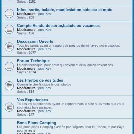
Sujets :
1151
Infos: sortie, balade, manifestation side-car et moto
Modérateurs :
pcn
,
Kev
Sujets :
205
Compte Rendu de sortie,balade,ou vacances
Modérateurs :
pcn
,
Kev
Sujets :
156
Discussion Ouverte
Tous les sujets ayant un rapport de près ou de loin avec notre passion.
Modérateurs :
pcn
,
Kev
Sujets :
2077
Forum Technique
Le coin technique, pour ceux qui savent et ceux qui ne savent pas.
Modérateurs :
pcn
,
Kev
Sujets :
1674
Les Photos de vos Sides
Comme le titre l'indique le coin photos
Modérateurs :
pcn
,
Kev
Sujets :
524
Vos Experiences
Toutes les experiences ayant un rapport avec le side ou la moto que vous
souhaitez faire partager.
Modérateurs :
pcn
,
Kev
Sujets :
147
Bons Plans Camping
Les bons plans Camping classés par Régions pour la France, et par Pays
pour le reste