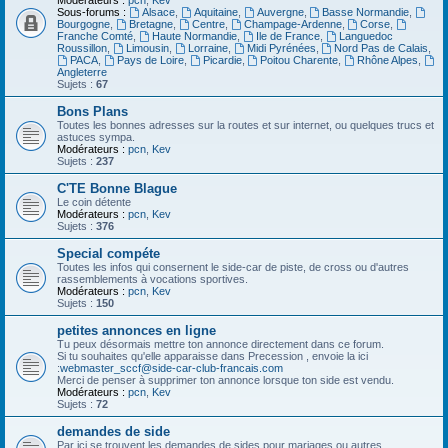
Modérateurs :
pcn
,
Kev
Sous-forums :
Alsace
,
Aquitaine
,
Auvergne
,
Basse Normandie
,
Bourgogne
,
Bretagne
,
Centre
,
Champage-Ardenne
,
Corse
,
Franche Comté
,
Haute Normandie
,
Ile de France
,
Languedoc
Roussillon
,
Limousin
,
Lorraine
,
Midi Pyrénées
,
Nord Pas de Calais
,
PACA
,
Pays de Loire
,
Picardie
,
Poitou Charente
,
Rhône Alpes
,
Angleterre
Sujets :
67
Bons Plans
Toutes les bonnes adresses sur la routes et sur internet, ou quelques trucs et
astuces sympa.
Modérateurs :
pcn
,
Kev
Sujets :
237
C'TE Bonne Blague
Le coin détente
Modérateurs :
pcn
,
Kev
Sujets :
376
Special compéte
Toutes les infos qui consernent le side-car de piste, de cross ou d'autres
rassemblements à vocations sportives.
Modérateurs :
pcn
,
Kev
Sujets :
150
petites annonces en ligne
Tu peux désormais mettre ton annonce directement dans ce forum.
Si tu souhaites qu'elle apparaisse dans Precession , envoie la ici
:
webmaster_sccf@side-car-club-francais.com
Merci de penser à supprimer ton annonce lorsque ton side est vendu.
Modérateurs :
pcn
,
Kev
Sujets :
72
demandes de side
Par ici se trouvent les demandes de sides pour mariages ou autres