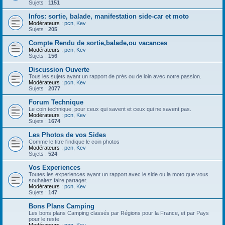
Sujets :
1151
Infos: sortie, balade, manifestation side-car et moto
Modérateurs :
pcn
,
Kev
Sujets :
205
Compte Rendu de sortie,balade,ou vacances
Modérateurs :
pcn
,
Kev
Sujets :
156
Discussion Ouverte
Tous les sujets ayant un rapport de près ou de loin avec notre passion.
Modérateurs :
pcn
,
Kev
Sujets :
2077
Forum Technique
Le coin technique, pour ceux qui savent et ceux qui ne savent pas.
Modérateurs :
pcn
,
Kev
Sujets :
1674
Les Photos de vos Sides
Comme le titre l'indique le coin photos
Modérateurs :
pcn
,
Kev
Sujets :
524
Vos Experiences
Toutes les experiences ayant un rapport avec le side ou la moto que vous
souhaitez faire partager.
Modérateurs :
pcn
,
Kev
Sujets :
147
Bons Plans Camping
Les bons plans Camping classés par Régions pour la France, et par Pays
pour le reste