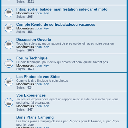
Sujets :
1151
Infos: sortie, balade, manifestation side-car et moto
Modérateurs :
pcn
,
Kev
Sujets :
205
Compte Rendu de sortie,balade,ou vacances
Modérateurs :
pcn
,
Kev
Sujets :
156
Discussion Ouverte
Tous les sujets ayant un rapport de près ou de loin avec notre passion.
Modérateurs :
pcn
,
Kev
Sujets :
2077
Forum Technique
Le coin technique, pour ceux qui savent et ceux qui ne savent pas.
Modérateurs :
pcn
,
Kev
Sujets :
1674
Les Photos de vos Sides
Comme le titre l'indique le coin photos
Modérateurs :
pcn
,
Kev
Sujets :
524
Vos Experiences
Toutes les experiences ayant un rapport avec le side ou la moto que vous
souhaitez faire partager.
Modérateurs :
pcn
,
Kev
Sujets :
147
Bons Plans Camping
Les bons plans Camping classés par Régions pour la France, et par Pays
pour le reste