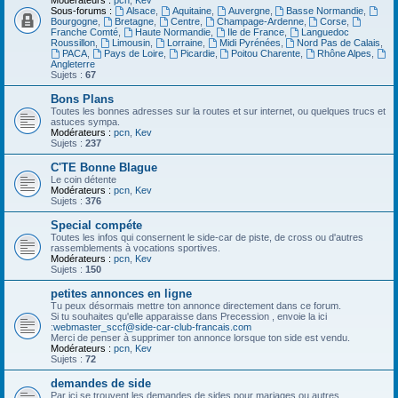
Modérateurs :
pcn
,
Kev
Sous-forums :
Alsace
,
Aquitaine
,
Auvergne
,
Basse Normandie
,
Bourgogne
,
Bretagne
,
Centre
,
Champage-Ardenne
,
Corse
,
Franche Comté
,
Haute Normandie
,
Ile de France
,
Languedoc
Roussillon
,
Limousin
,
Lorraine
,
Midi Pyrénées
,
Nord Pas de Calais
,
PACA
,
Pays de Loire
,
Picardie
,
Poitou Charente
,
Rhône Alpes
,
Angleterre
Sujets :
67
Bons Plans
Toutes les bonnes adresses sur la routes et sur internet, ou quelques trucs et
astuces sympa.
Modérateurs :
pcn
,
Kev
Sujets :
237
C'TE Bonne Blague
Le coin détente
Modérateurs :
pcn
,
Kev
Sujets :
376
Special compéte
Toutes les infos qui consernent le side-car de piste, de cross ou d'autres
rassemblements à vocations sportives.
Modérateurs :
pcn
,
Kev
Sujets :
150
petites annonces en ligne
Tu peux désormais mettre ton annonce directement dans ce forum.
Si tu souhaites qu'elle apparaisse dans Precession , envoie la ici
:
webmaster_sccf@side-car-club-francais.com
Merci de penser à supprimer ton annonce lorsque ton side est vendu.
Modérateurs :
pcn
,
Kev
Sujets :
72
demandes de side
Par ici se trouvent les demandes de sides pour mariages ou autres