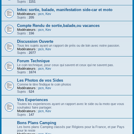
Sujets :
1151
Infos: sortie, balade, manifestation side-car et moto
Modérateurs :
pcn
,
Kev
Sujets :
205
Compte Rendu de sortie,balade,ou vacances
Modérateurs :
pcn
,
Kev
Sujets :
156
Discussion Ouverte
Tous les sujets ayant un rapport de près ou de loin avec notre passion.
Modérateurs :
pcn
,
Kev
Sujets :
2077
Forum Technique
Le coin technique, pour ceux qui savent et ceux qui ne savent pas.
Modérateurs :
pcn
,
Kev
Sujets :
1674
Les Photos de vos Sides
Comme le titre l'indique le coin photos
Modérateurs :
pcn
,
Kev
Sujets :
524
Vos Experiences
Toutes les experiences ayant un rapport avec le side ou la moto que vous
souhaitez faire partager.
Modérateurs :
pcn
,
Kev
Sujets :
147
Bons Plans Camping
Les bons plans Camping classés par Régions pour la France, et par Pays
pour le reste