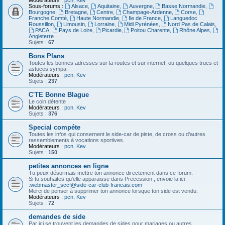
Modérateurs :
pcn
,
Kev
Sous-forums :
Alsace
,
Aquitaine
,
Auvergne
,
Basse Normandie
,
Bourgogne
,
Bretagne
,
Centre
,
Champage-Ardenne
,
Corse
,
Franche Comté
,
Haute Normandie
,
Ile de France
,
Languedoc
Roussillon
,
Limousin
,
Lorraine
,
Midi Pyrénées
,
Nord Pas de Calais
,
PACA
,
Pays de Loire
,
Picardie
,
Poitou Charente
,
Rhône Alpes
,
Angleterre
Sujets :
67
Bons Plans
Toutes les bonnes adresses sur la routes et sur internet, ou quelques trucs et
astuces sympa.
Modérateurs :
pcn
,
Kev
Sujets :
237
C'TE Bonne Blague
Le coin détente
Modérateurs :
pcn
,
Kev
Sujets :
376
Special compéte
Toutes les infos qui consernent le side-car de piste, de cross ou d'autres
rassemblements à vocations sportives.
Modérateurs :
pcn
,
Kev
Sujets :
150
petites annonces en ligne
Tu peux désormais mettre ton annonce directement dans ce forum.
Si tu souhaites qu'elle apparaisse dans Precession , envoie la ici
:
webmaster_sccf@side-car-club-francais.com
Merci de penser à supprimer ton annonce lorsque ton side est vendu.
Modérateurs :
pcn
,
Kev
Sujets :
72
demandes de side
Par ici se trouvent les demandes de sides pour mariages ou autres