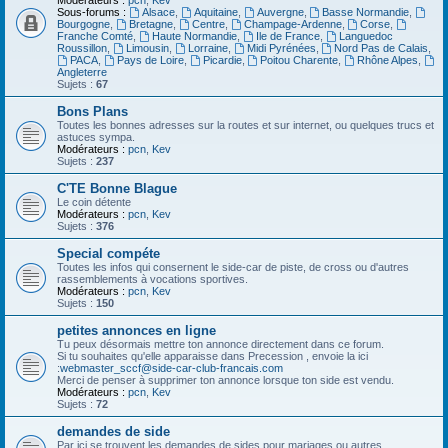
Modérateurs :
pcn
,
Kev
Sous-forums :
Alsace
,
Aquitaine
,
Auvergne
,
Basse Normandie
,
Bourgogne
,
Bretagne
,
Centre
,
Champage-Ardenne
,
Corse
,
Franche Comté
,
Haute Normandie
,
Ile de France
,
Languedoc
Roussillon
,
Limousin
,
Lorraine
,
Midi Pyrénées
,
Nord Pas de Calais
,
PACA
,
Pays de Loire
,
Picardie
,
Poitou Charente
,
Rhône Alpes
,
Angleterre
Sujets :
67
Bons Plans
Toutes les bonnes adresses sur la routes et sur internet, ou quelques trucs et
astuces sympa.
Modérateurs :
pcn
,
Kev
Sujets :
237
C'TE Bonne Blague
Le coin détente
Modérateurs :
pcn
,
Kev
Sujets :
376
Special compéte
Toutes les infos qui consernent le side-car de piste, de cross ou d'autres
rassemblements à vocations sportives.
Modérateurs :
pcn
,
Kev
Sujets :
150
petites annonces en ligne
Tu peux désormais mettre ton annonce directement dans ce forum.
Si tu souhaites qu'elle apparaisse dans Precession , envoie la ici
:
webmaster_sccf@side-car-club-francais.com
Merci de penser à supprimer ton annonce lorsque ton side est vendu.
Modérateurs :
pcn
,
Kev
Sujets :
72
demandes de side
Par ici se trouvent les demandes de sides pour mariages ou autres