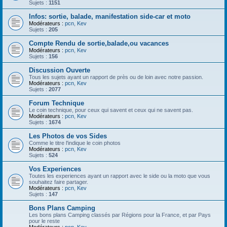
Sujets :
1151
Infos: sortie, balade, manifestation side-car et moto
Modérateurs :
pcn
,
Kev
Sujets :
205
Compte Rendu de sortie,balade,ou vacances
Modérateurs :
pcn
,
Kev
Sujets :
156
Discussion Ouverte
Tous les sujets ayant un rapport de près ou de loin avec notre passion.
Modérateurs :
pcn
,
Kev
Sujets :
2077
Forum Technique
Le coin technique, pour ceux qui savent et ceux qui ne savent pas.
Modérateurs :
pcn
,
Kev
Sujets :
1674
Les Photos de vos Sides
Comme le titre l'indique le coin photos
Modérateurs :
pcn
,
Kev
Sujets :
524
Vos Experiences
Toutes les experiences ayant un rapport avec le side ou la moto que vous
souhaitez faire partager.
Modérateurs :
pcn
,
Kev
Sujets :
147
Bons Plans Camping
Les bons plans Camping classés par Régions pour la France, et par Pays
pour le reste