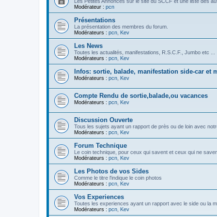
Les Petites Annonces sur le site du SCCF et une liste des au
Modérateur :
pcn
Présentations
La présentation des membres du forum.
Modérateurs :
pcn
,
Kev
Les News
Toutes les actualités, manifestations, R.S.C.F., Jumbo etc ...
Modérateurs :
pcn
,
Kev
Infos: sortie, balade, manifestation side-car et 
Modérateurs :
pcn
,
Kev
Compte Rendu de sortie,balade,ou vacances
Modérateurs :
pcn
,
Kev
Discussion Ouverte
Tous les sujets ayant un rapport de près ou de loin avec not
Modérateurs :
pcn
,
Kev
Forum Technique
Le coin technique, pour ceux qui savent et ceux qui ne saven
Modérateurs :
pcn
,
Kev
Les Photos de vos Sides
Comme le titre l'indique le coin photos
Modérateurs :
pcn
,
Kev
Vos Experiences
Toutes les experiences ayant un rapport avec le side ou la m
Modérateurs :
pcn
,
Kev