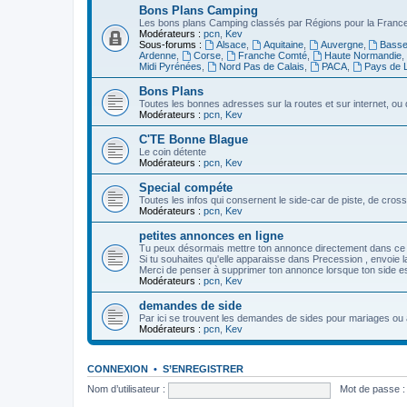
Bons Plans Camping
Les bons plans Camping classés par Régions pour la France,
Modérateurs :
pcn
,
Kev
Sous-forums :
Alsace
,
Aquitaine
,
Auvergne
,
Basse
Ardenne
,
Corse
,
Franche Comté
,
Haute Normandie
,
Midi Pyrénées
,
Nord Pas de Calais
,
PACA
,
Pays de L
Bons Plans
Toutes les bonnes adresses sur la routes et sur internet, o
Modérateurs :
pcn
,
Kev
C'TE Bonne Blague
Le coin détente
Modérateurs :
pcn
,
Kev
Special compéte
Toutes les infos qui consernent le side-car de piste, de cro
Modérateurs :
pcn
,
Kev
petites annonces en ligne
Tu peux désormais mettre ton annonce directement dans ce
Si tu souhaites qu'elle apparaisse dans Precession , envoie la 
Merci de penser à supprimer ton annonce lorsque ton side e
Modérateurs :
pcn
,
Kev
demandes de side
Par ici se trouvent les demandes de sides pour mariages ou 
Modérateurs :
pcn
,
Kev
CONNEXION
•
S’ENREGISTRER
Nom d’utilisateur :
Mot de passe :