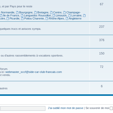
t
j
S
67
 et par Pays pour le reste
s
e
u
 Normandie
,
Bourgogne
,
Bretagne
,
Centre
,
Champage-
Ile de France
,
Languedoc Roussillon
,
Limousin
,
Lorraine
,
t
j
oire
,
Picardie
,
Poitou Charente
,
Rhône Alpes
,
Angleterre
s
e
S
237
u quelques trucs et astuces sympa.
t
u
s
j
S
376
e
u
t
j
S
150
ss ou d'autres rassemblements à vocations sportives.
s
e
u
t
j
S
72
 forum.
ici :
webmaster_sccf@side-car-club-francais.com
s
e
u
st vendu.
t
j
S
s
6
e
autres
u
t
j
s
e
J’ai oublié mon mot de passe
|
Se souvenir de moi
t