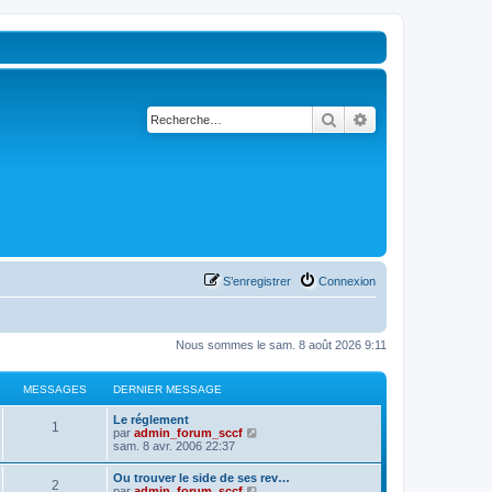
Rechercher
Recherche avancé
S’enregistrer
Connexion
Nous sommes le sam. 8 août 2026 9:11
MESSAGES
DERNIER MESSAGE
D
Le réglement
M
1
e
V
par
admin_forum_sccf
r
o
sam. 8 avr. 2006 22:37
e
n
i
i
r
D
Ou trouver le side de ses rev…
s
M
2
e
l
e
V
par
admin_forum_sccf