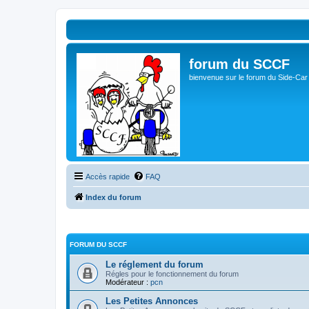
forum du SCCF
bienvenue sur le forum du Side-Car
Accès rapide
FAQ
Index du forum
FORUM DU SCCF
Le réglement du forum
Régles pour le fonctionnement du forum
Modérateur :
pcn
Les Petites Annonces