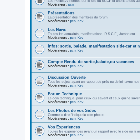
Les Petites Annonces sur le site du SCCF et une liste des au
Modérateur :
pcn
Présentations
La présentation des membres du forum.
Modérateurs :
pcn
,
Kev
Les News
Toutes les actualités, manifestations, R.S.C.F., Jumbo etc ...
Modérateurs :
pcn
,
Kev
Infos: sortie, balade, manifestation side-car et 
Modérateurs :
pcn
,
Kev
Compte Rendu de sortie,balade,ou vacances
Modérateurs :
pcn
,
Kev
Discussion Ouverte
Tous les sujets ayant un rapport de près ou de loin avec not
Modérateurs :
pcn
,
Kev
Forum Technique
Le coin technique, pour ceux qui savent et ceux qui ne saven
Modérateurs :
pcn
,
Kev
Les Photos de vos Sides
Comme le titre l'indique le coin photos
Modérateurs :
pcn
,
Kev
Vos Experiences
Toutes les experiences ayant un rapport avec le side ou la m
Modérateurs :
pcn
,
Kev