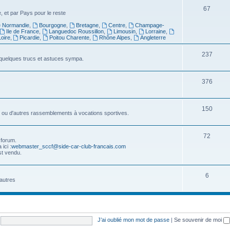
t
j
S
67
 et par Pays pour le reste
s
e
u
 Normandie
,
Bourgogne
,
Bretagne
,
Centre
,
Champage-
Ile de France
,
Languedoc Roussillon
,
Limousin
,
Lorraine
,
t
j
oire
,
Picardie
,
Poitou Charente
,
Rhône Alpes
,
Angleterre
s
e
S
237
u quelques trucs et astuces sympa.
t
u
s
j
S
376
e
u
t
j
S
150
ss ou d'autres rassemblements à vocations sportives.
s
e
u
t
j
S
72
 forum.
ici :
webmaster_sccf@side-car-club-francais.com
s
e
u
st vendu.
t
j
S
s
6
e
autres
u
t
j
s
e
J’ai oublié mon mot de passe
|
Se souvenir de moi
t