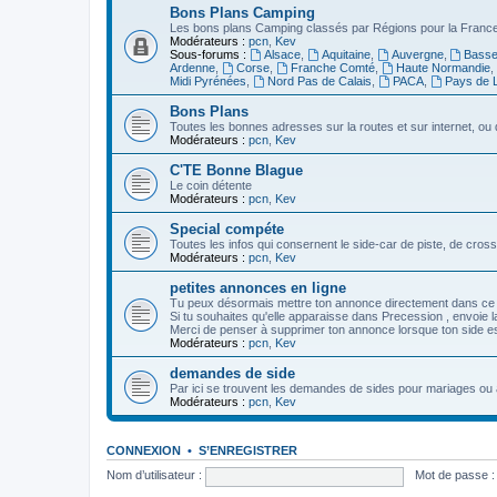
Bons Plans Camping
Les bons plans Camping classés par Régions pour la France,
Modérateurs :
pcn
,
Kev
Sous-forums :
Alsace
,
Aquitaine
,
Auvergne
,
Basse
Ardenne
,
Corse
,
Franche Comté
,
Haute Normandie
,
Midi Pyrénées
,
Nord Pas de Calais
,
PACA
,
Pays de L
Bons Plans
Toutes les bonnes adresses sur la routes et sur internet, o
Modérateurs :
pcn
,
Kev
C'TE Bonne Blague
Le coin détente
Modérateurs :
pcn
,
Kev
Special compéte
Toutes les infos qui consernent le side-car de piste, de cro
Modérateurs :
pcn
,
Kev
petites annonces en ligne
Tu peux désormais mettre ton annonce directement dans ce
Si tu souhaites qu'elle apparaisse dans Precession , envoie la 
Merci de penser à supprimer ton annonce lorsque ton side e
Modérateurs :
pcn
,
Kev
demandes de side
Par ici se trouvent les demandes de sides pour mariages ou 
Modérateurs :
pcn
,
Kev
CONNEXION
•
S’ENREGISTRER
Nom d’utilisateur :
Mot de passe :