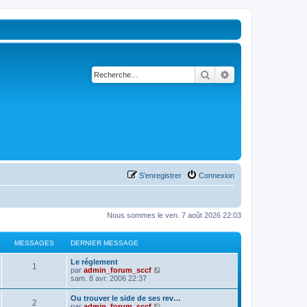
Rechercher
Recherche avancé
S’enregistrer
Connexion
Nous sommes le ven. 7 août 2026 22:03
MESSAGES
DERNIER MESSAGE
D
Le réglement
M
1
e
V
par
admin_forum_sccf
r
o
sam. 8 avr. 2006 22:37
e
n
i
i
r
D
Ou trouver le side de ses rev…
s
M
2
e
l
e
V
par
admin_forum_sccf