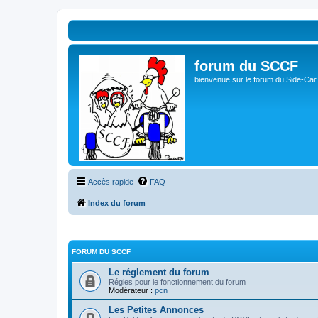
forum du SCCF
bienvenue sur le forum du Side-Car
Accès rapide
FAQ
Index du forum
FORUM DU SCCF
Le réglement du forum
Régles pour le fonctionnement du forum
Modérateur :
pcn
Les Petites Annonces