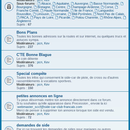
Modérateurs :
pcn
,
Kev
Sous-forums :
Alsace
,
Aquitaine
,
Auvergne
,
Basse Normandie
,
Bourgogne
,
Bretagne
,
Centre
,
Champage-Ardenne
,
Corse
,
Franche Comté
,
Haute Normandie
,
Ile de France
,
Languedoc
Roussillon
,
Limousin
,
Lorraine
,
Midi Pyrénées
,
Nord Pas de Calais
,
PACA
,
Pays de Loire
,
Picardie
,
Poitou Charente
,
Rhône Alpes
,
Angleterre
Sujets :
67
Bons Plans
Toutes les bonnes adresses sur la routes et sur internet, ou quelques trucs et
astuces sympa.
Modérateurs :
pcn
,
Kev
Sujets :
237
C'TE Bonne Blague
Le coin détente
Modérateurs :
pcn
,
Kev
Sujets :
376
Special compéte
Toutes les infos qui consernent le side-car de piste, de cross ou d'autres
rassemblements à vocations sportives.
Modérateurs :
pcn
,
Kev
Sujets :
150
petites annonces en ligne
Tu peux désormais mettre ton annonce directement dans ce forum.
Si tu souhaites qu'elle apparaisse dans Precession , envoie la ici
:
webmaster_sccf@side-car-club-francais.com
Merci de penser à supprimer ton annonce lorsque ton side est vendu.
Modérateurs :
pcn
,
Kev
Sujets :
72
demandes de side
Par ici se trouvent les demandes de sides pour mariages ou autres