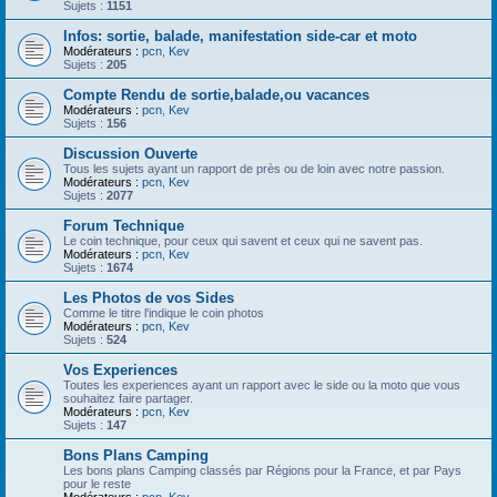
Sujets :
1151
Infos: sortie, balade, manifestation side-car et moto
Modérateurs :
pcn
,
Kev
Sujets :
205
Compte Rendu de sortie,balade,ou vacances
Modérateurs :
pcn
,
Kev
Sujets :
156
Discussion Ouverte
Tous les sujets ayant un rapport de près ou de loin avec notre passion.
Modérateurs :
pcn
,
Kev
Sujets :
2077
Forum Technique
Le coin technique, pour ceux qui savent et ceux qui ne savent pas.
Modérateurs :
pcn
,
Kev
Sujets :
1674
Les Photos de vos Sides
Comme le titre l'indique le coin photos
Modérateurs :
pcn
,
Kev
Sujets :
524
Vos Experiences
Toutes les experiences ayant un rapport avec le side ou la moto que vous
souhaitez faire partager.
Modérateurs :
pcn
,
Kev
Sujets :
147
Bons Plans Camping
Les bons plans Camping classés par Régions pour la France, et par Pays
pour le reste