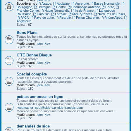
Modérateurs :
pcn
,
Kev
Sous-forums :
Alsace
,
Aquitaine
,
Auvergne
,
Basse Normandie
,
Bourgogne
,
Bretagne
,
Centre
,
Champage-Ardenne
,
Corse
,
Franche Comté
,
Haute Normandie
,
Ile de France
,
Languedoc
Roussillon
,
Limousin
,
Lorraine
,
Midi Pyrénées
,
Nord Pas de Calais
,
PACA
,
Pays de Loire
,
Picardie
,
Poitou Charente
,
Rhône Alpes
,
Angleterre
Sujets :
67
Bons Plans
Toutes les bonnes adresses sur la routes et sur internet, ou quelques trucs et
astuces sympa.
Modérateurs :
pcn
,
Kev
Sujets :
237
C'TE Bonne Blague
Le coin détente
Modérateurs :
pcn
,
Kev
Sujets :
376
Special compéte
Toutes les infos qui consernent le side-car de piste, de cross ou d'autres
rassemblements à vocations sportives.
Modérateurs :
pcn
,
Kev
Sujets :
150
petites annonces en ligne
Tu peux désormais mettre ton annonce directement dans ce forum.
Si tu souhaites qu'elle apparaisse dans Precession , envoie la ici
:
webmaster_sccf@side-car-club-francais.com
Merci de penser à supprimer ton annonce lorsque ton side est vendu.
Modérateurs :
pcn
,
Kev
Sujets :
72
demandes de side
Par ici se trouvent les demandes de sides pour mariages ou autres