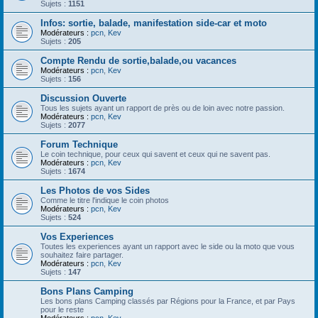
Sujets :
1151
Infos: sortie, balade, manifestation side-car et moto
Modérateurs :
pcn
,
Kev
Sujets :
205
Compte Rendu de sortie,balade,ou vacances
Modérateurs :
pcn
,
Kev
Sujets :
156
Discussion Ouverte
Tous les sujets ayant un rapport de près ou de loin avec notre passion.
Modérateurs :
pcn
,
Kev
Sujets :
2077
Forum Technique
Le coin technique, pour ceux qui savent et ceux qui ne savent pas.
Modérateurs :
pcn
,
Kev
Sujets :
1674
Les Photos de vos Sides
Comme le titre l'indique le coin photos
Modérateurs :
pcn
,
Kev
Sujets :
524
Vos Experiences
Toutes les experiences ayant un rapport avec le side ou la moto que vous
souhaitez faire partager.
Modérateurs :
pcn
,
Kev
Sujets :
147
Bons Plans Camping
Les bons plans Camping classés par Régions pour la France, et par Pays
pour le reste