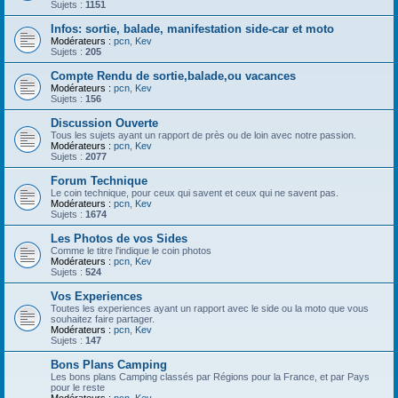
Sujets :
1151
Infos: sortie, balade, manifestation side-car et moto
Modérateurs :
pcn
,
Kev
Sujets :
205
Compte Rendu de sortie,balade,ou vacances
Modérateurs :
pcn
,
Kev
Sujets :
156
Discussion Ouverte
Tous les sujets ayant un rapport de près ou de loin avec notre passion.
Modérateurs :
pcn
,
Kev
Sujets :
2077
Forum Technique
Le coin technique, pour ceux qui savent et ceux qui ne savent pas.
Modérateurs :
pcn
,
Kev
Sujets :
1674
Les Photos de vos Sides
Comme le titre l'indique le coin photos
Modérateurs :
pcn
,
Kev
Sujets :
524
Vos Experiences
Toutes les experiences ayant un rapport avec le side ou la moto que vous
souhaitez faire partager.
Modérateurs :
pcn
,
Kev
Sujets :
147
Bons Plans Camping
Les bons plans Camping classés par Régions pour la France, et par Pays
pour le reste