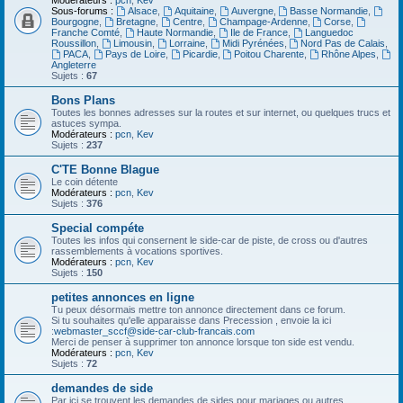
Modérateurs :
pcn
,
Kev
Sous-forums :
Alsace
,
Aquitaine
,
Auvergne
,
Basse Normandie
,
Bourgogne
,
Bretagne
,
Centre
,
Champage-Ardenne
,
Corse
,
Franche Comté
,
Haute Normandie
,
Ile de France
,
Languedoc
Roussillon
,
Limousin
,
Lorraine
,
Midi Pyrénées
,
Nord Pas de Calais
,
PACA
,
Pays de Loire
,
Picardie
,
Poitou Charente
,
Rhône Alpes
,
Angleterre
Sujets :
67
Bons Plans
Toutes les bonnes adresses sur la routes et sur internet, ou quelques trucs et
astuces sympa.
Modérateurs :
pcn
,
Kev
Sujets :
237
C'TE Bonne Blague
Le coin détente
Modérateurs :
pcn
,
Kev
Sujets :
376
Special compéte
Toutes les infos qui consernent le side-car de piste, de cross ou d'autres
rassemblements à vocations sportives.
Modérateurs :
pcn
,
Kev
Sujets :
150
petites annonces en ligne
Tu peux désormais mettre ton annonce directement dans ce forum.
Si tu souhaites qu'elle apparaisse dans Precession , envoie la ici
:
webmaster_sccf@side-car-club-francais.com
Merci de penser à supprimer ton annonce lorsque ton side est vendu.
Modérateurs :
pcn
,
Kev
Sujets :
72
demandes de side
Par ici se trouvent les demandes de sides pour mariages ou autres