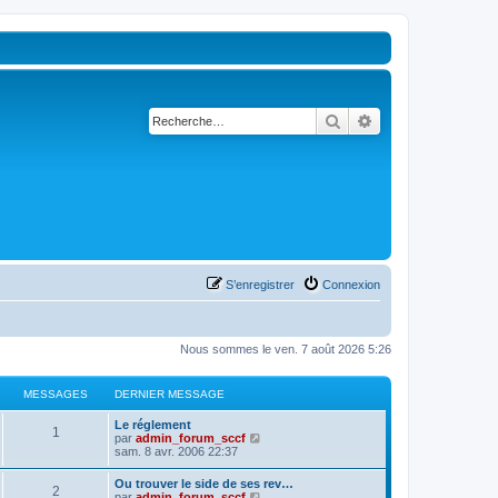
Rechercher
Recherche avancé
S’enregistrer
Connexion
Nous sommes le ven. 7 août 2026 5:26
MESSAGES
DERNIER MESSAGE
D
Le réglement
M
1
e
V
par
admin_forum_sccf
r
o
sam. 8 avr. 2006 22:37
e
n
i
i
r
D
Ou trouver le side de ses rev…
s
M
2
e
l
e
V
par
admin_forum_sccf