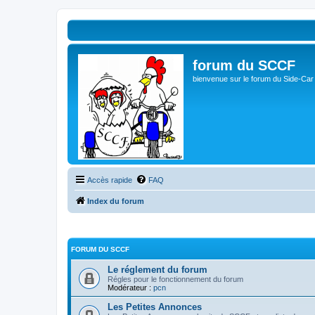
forum du SCCF
bienvenue sur le forum du Side-Car
Accès rapide
FAQ
Index du forum
FORUM DU SCCF
Le réglement du forum
Régles pour le fonctionnement du forum
Modérateur :
pcn
Les Petites Annonces