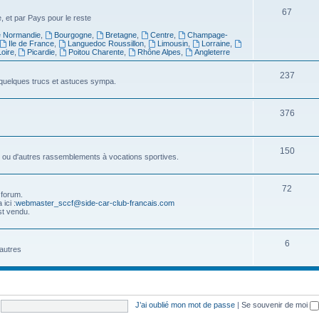
t
j
S
67
 et par Pays pour le reste
s
e
u
 Normandie
,
Bourgogne
,
Bretagne
,
Centre
,
Champage-
Ile de France
,
Languedoc Roussillon
,
Limousin
,
Lorraine
,
t
j
oire
,
Picardie
,
Poitou Charente
,
Rhône Alpes
,
Angleterre
s
e
S
237
u quelques trucs et astuces sympa.
t
u
s
j
S
376
e
u
t
j
S
150
ss ou d'autres rassemblements à vocations sportives.
s
e
u
t
j
S
72
 forum.
ici :
webmaster_sccf@side-car-club-francais.com
s
e
u
st vendu.
t
j
S
s
6
e
autres
u
t
j
s
e
J’ai oublié mon mot de passe
|
Se souvenir de moi
t