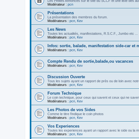
Les Petites Annonces sur le site du SCCF et une liste des au
Modérateur :
pcn
Présentations
La présentation des membres du forum.
Modérateurs :
pcn
,
Kev
Les News
Toutes les actualités, manifestations, R.S.C.F., Jumbo etc ...
Modérateurs :
pcn
,
Kev
Infos: sortie, balade, manifestation side-car et 
Modérateurs :
pcn
,
Kev
Compte Rendu de sortie,balade,ou vacances
Modérateurs :
pcn
,
Kev
Discussion Ouverte
Tous les sujets ayant un rapport de près ou de loin avec not
Modérateurs :
pcn
,
Kev
Forum Technique
Le coin technique, pour ceux qui savent et ceux qui ne saven
Modérateurs :
pcn
,
Kev
Les Photos de vos Sides
Comme le titre l'indique le coin photos
Modérateurs :
pcn
,
Kev
Vos Experiences
Toutes les experiences ayant un rapport avec le side ou la m
Modérateurs :
pcn
,
Kev