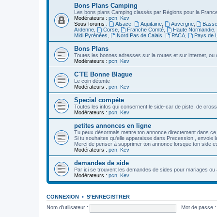
Bons Plans Camping
Les bons plans Camping classés par Régions pour la France,
Modérateurs :
pcn
,
Kev
Sous-forums :
Alsace
,
Aquitaine
,
Auvergne
,
Basse
Ardenne
,
Corse
,
Franche Comté
,
Haute Normandie
,
Midi Pyrénées
,
Nord Pas de Calais
,
PACA
,
Pays de L
Bons Plans
Toutes les bonnes adresses sur la routes et sur internet, o
Modérateurs :
pcn
,
Kev
C'TE Bonne Blague
Le coin détente
Modérateurs :
pcn
,
Kev
Special compéte
Toutes les infos qui consernent le side-car de piste, de cro
Modérateurs :
pcn
,
Kev
petites annonces en ligne
Tu peux désormais mettre ton annonce directement dans ce
Si tu souhaites qu'elle apparaisse dans Precession , envoie la 
Merci de penser à supprimer ton annonce lorsque ton side e
Modérateurs :
pcn
,
Kev
demandes de side
Par ici se trouvent les demandes de sides pour mariages ou 
Modérateurs :
pcn
,
Kev
CONNEXION
•
S’ENREGISTRER
Nom d’utilisateur :
Mot de passe :