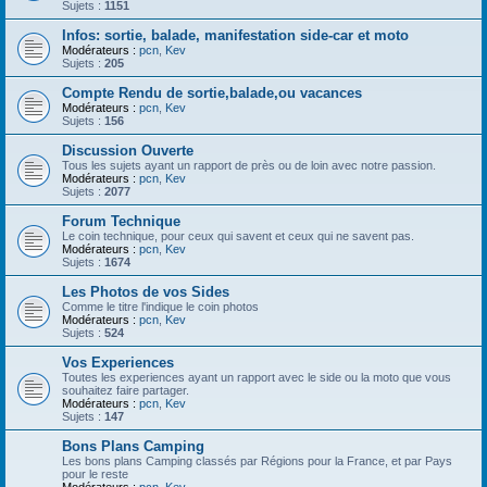
Sujets :
1151
Infos: sortie, balade, manifestation side-car et moto
Modérateurs :
pcn
,
Kev
Sujets :
205
Compte Rendu de sortie,balade,ou vacances
Modérateurs :
pcn
,
Kev
Sujets :
156
Discussion Ouverte
Tous les sujets ayant un rapport de près ou de loin avec notre passion.
Modérateurs :
pcn
,
Kev
Sujets :
2077
Forum Technique
Le coin technique, pour ceux qui savent et ceux qui ne savent pas.
Modérateurs :
pcn
,
Kev
Sujets :
1674
Les Photos de vos Sides
Comme le titre l'indique le coin photos
Modérateurs :
pcn
,
Kev
Sujets :
524
Vos Experiences
Toutes les experiences ayant un rapport avec le side ou la moto que vous
souhaitez faire partager.
Modérateurs :
pcn
,
Kev
Sujets :
147
Bons Plans Camping
Les bons plans Camping classés par Régions pour la France, et par Pays
pour le reste