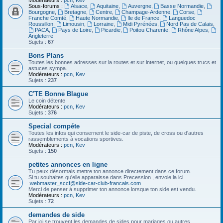
Modérateurs :
pcn
,
Kev
Sous-forums :
Alsace
,
Aquitaine
,
Auvergne
,
Basse Normandie
,
Bourgogne
,
Bretagne
,
Centre
,
Champage-Ardenne
,
Corse
,
Franche Comté
,
Haute Normandie
,
Ile de France
,
Languedoc
Roussillon
,
Limousin
,
Lorraine
,
Midi Pyrénées
,
Nord Pas de Calais
,
PACA
,
Pays de Loire
,
Picardie
,
Poitou Charente
,
Rhône Alpes
,
Angleterre
Sujets :
67
Bons Plans
Toutes les bonnes adresses sur la routes et sur internet, ou quelques trucs et
astuces sympa.
Modérateurs :
pcn
,
Kev
Sujets :
237
C'TE Bonne Blague
Le coin détente
Modérateurs :
pcn
,
Kev
Sujets :
376
Special compéte
Toutes les infos qui consernent le side-car de piste, de cross ou d'autres
rassemblements à vocations sportives.
Modérateurs :
pcn
,
Kev
Sujets :
150
petites annonces en ligne
Tu peux désormais mettre ton annonce directement dans ce forum.
Si tu souhaites qu'elle apparaisse dans Precession , envoie la ici
:
webmaster_sccf@side-car-club-francais.com
Merci de penser à supprimer ton annonce lorsque ton side est vendu.
Modérateurs :
pcn
,
Kev
Sujets :
72
demandes de side
Par ici se trouvent les demandes de sides pour mariages ou autres