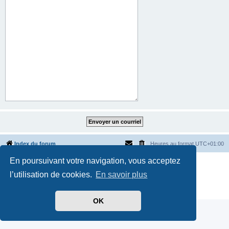
Index du forum
Heures au format
UTC+01:00
En poursuivant votre navigation, vous acceptez
Développé par
phpBB
® Forum Software © phpBB Limited
Traduit par
phpBB-fr.com
l’utilisation de cookies.
En savoir plus
Style par
Side-car club Français
Confidentialité
|
Conditions
OK