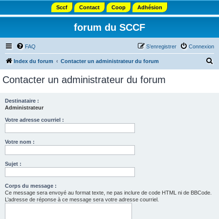
Sccf
Contact
Coop
Adhésion
forum du SCCF
FAQ
S’enregistrer
Connexion
R
Index du forum
Contacter un administrateur du forum
e
Contacter un administrateur du forum
c
h
Destinataire :
Administrateur
e
r
Votre adresse courriel :
c
Votre nom :
h
e
Sujet :
r
Corps du message :
Ce message sera envoyé au format texte, ne pas inclure de code HTML ni de BBCode.
L’adresse de réponse à ce message sera votre adresse courriel.