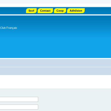
Sccf
Contact
Coop
Adhésion
 Club Français