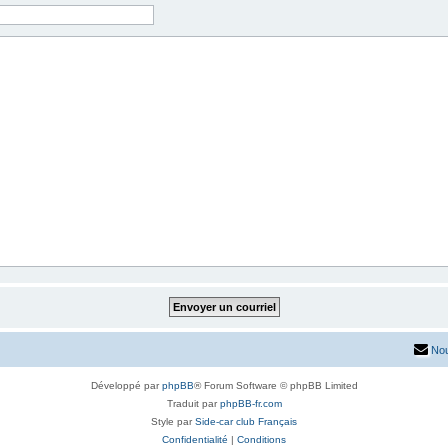
Nou
Développé par
phpBB
® Forum Software © phpBB Limited
Traduit par
phpBB-fr.com
Style par
Side-car club Français
Confidentialité
|
Conditions