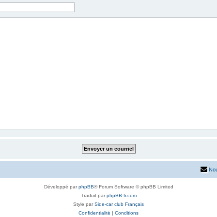
Nou
Développé par
phpBB
® Forum Software © phpBB Limited
Traduit par
phpBB-fr.com
Style par
Side-car club Français
Confidentialité
|
Conditions