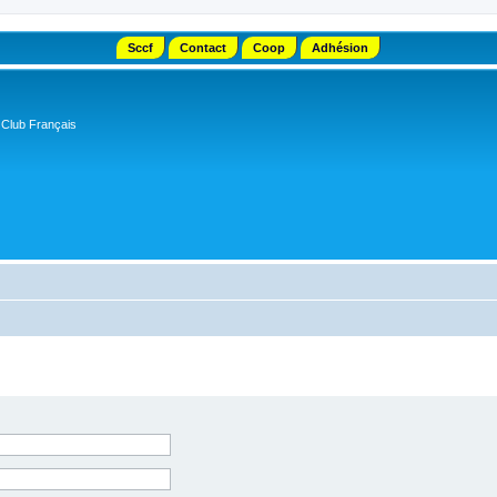
Sccf
Contact
Coop
Adhésion
 Club Français